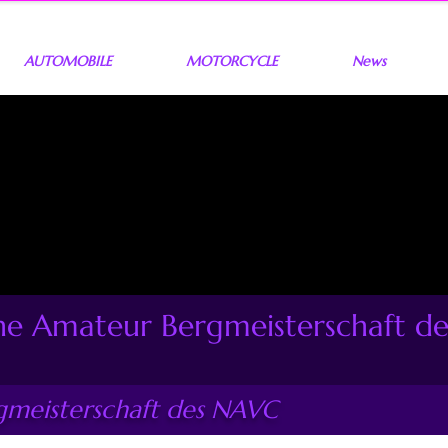
AUTOMOBILE
MOTORCYCLE
News
he Amateur Bergmeisterschaft d
meisterschaft des NAVC