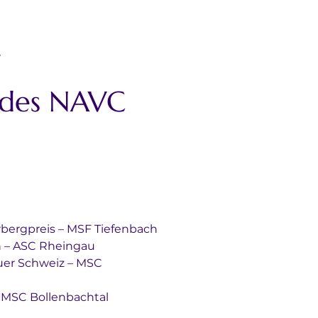
 
 des NAVC 
um Auerbergpreis – MSF Tiefenbach
Klotten – ASC Rheingau
lalom – MSC Bollenbachtal