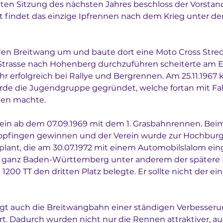
ten Sitzung des nächsten Jahres beschloss der Vorstand
ust findet das einzige Ipfrennen nach dem Krieg unter 
 den Breitwang um und baute dort eine Moto Cross Stre
Strasse nach Hohenberg durchzuführen scheiterte am E
hr erfolgreich bei Rallye und Bergrennen. Am 25.11.196
rde die Jugendgruppe gegründet, welche fortan mit Fa
men machte. 
ein ab dem 07.09.1969 mit dem 1. Grasbahnrennen. Bei
Bopfingen gewinnen und der Verein wurde zur Hochburg
lant, die am 30.07.1972 mit einem Automobilslalom ein
s ganz Baden-Württemberg unter anderem der spätere F
200 TT den dritten Platz belegte. Er sollte nicht der e
egt auch die Breitwangbahn einer ständigen Verbesseru
rt. Dadurch wurden nicht nur die Rennen attraktiver, a