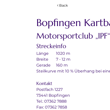
Back
Bopfingen Kart
Motorsportclub „IPF
Streckeinfo
Länge	1020 m
Breite	7 - 12 m
Gerade	160 m
Steilkurve mit 10 % Überhang bei ein
Kontakt
Postfach 1227
73441 Bopfingen
Tel.: 07362 7888
Fax: 07362 7858