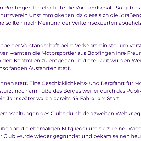
 in Bopfingen beschäftigte die Vorstandschaft. So gab 
hutzverein Unstimmigkeiten, da diese sich die Straße
ume sollten nach Meinung der Verkehrsexperten abgeholz
abe der Vorstandschaft beim Verkehrsministerium verst
t war, warnten die Motorsportler aus Bopfingen ihre Fr
um den Kontrollen zu entgehen. In dieser Zeit wurden W
nso fanden Ausfahrten statt. 
rennen statt. Eine Geschicklichkeits- und Bergfahrt für
stürzt noch am Fuße des Berges weil er durch das Publi
ein Jahr später waren bereits 49 Fahrer am Start. 
eranstaltungen des Clubs durch den zweiten Weltkrieg
eiben an die ehemaligen Mitglieder um sie zu einer Wi
 der Club wurde wieder gegründet und bekam seinen he