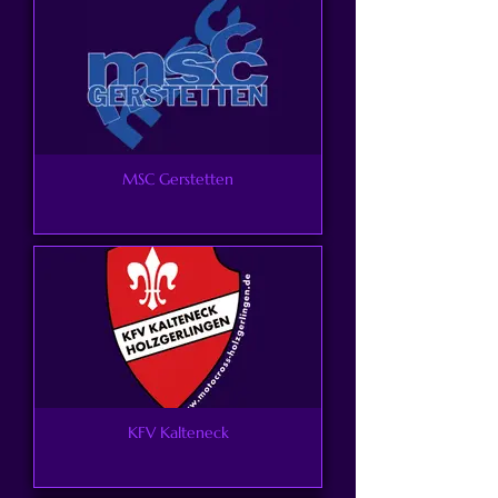
MSC Gerstetten
KFV Kalteneck