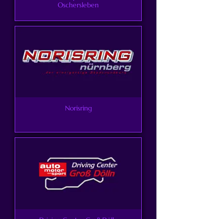
Oschersleben
Norisring