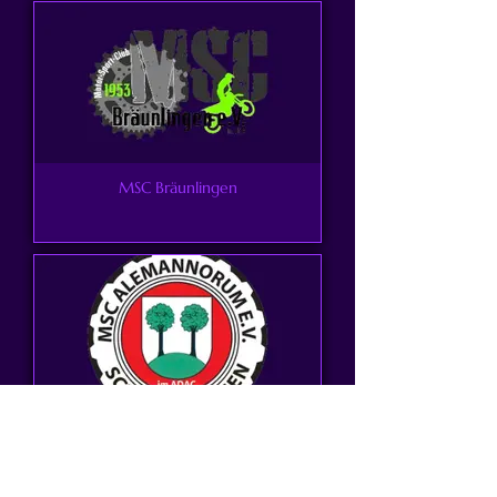
MSC Bräunlingen
MSC Alemannorum
Schweighausen