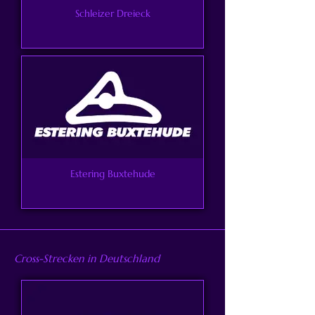
Schleizer Dreieck
Estering Buxtehude
Cross-Strecken in Deutschland