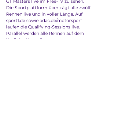
GT Masters live im Free-TV zu sehen. 
Die Sportplattform überträgt alle zwölf 
Rennen live und in voller Länge. Auf 
sport1.de sowie adac.de/motorsport 
laufen die Qualifying-Sessions live. 
Parallel werden alle Rennen auf dem 
YouTube-Kanal @adacmotorsports 
gestreamt.
Previous