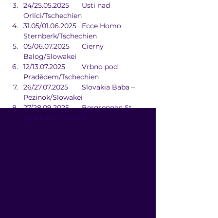
24/25.05.2025	Usti nad 
Orlici/Tschechien
31.05/01.06.2025	Ecce Homo 
Sternberk/Tschechien
05/06.07.2025	Cierny 
Balog/Slowakei
12/13.07.2025	Vrbno pod 
Pradědem/Tschechien
26/27.07.2025	Slovakia Baba – 
Pezinok/Slowakei
27/28.09.2025	Bergrennen St. 
Agatha/Österreich