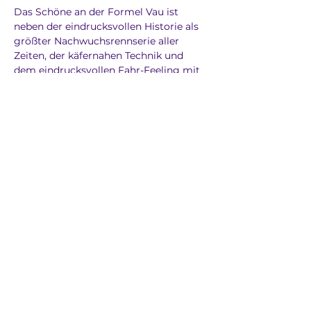
Das Schöne an der Formel Vau ist 
neben der eindrucksvollen Historie als 
größter Nachwuchsrennserie aller 
Zeiten, der käfernahen Technik und 
dem eindrucksvollen Fahr-Feeling mit 
– aufgrund der Rennreifen – doch sehr 
beachtlichen 
Kurvengeschwindigkeiten, der 
Sportsgeist und das 
Zusammengehörigkeitsgefühl. 
Obschon auf der Strecke auch mal 
gefightet wird, geht es doch im 
Fahrerlager sehr familiär zu und jeder 
hilft jedem bei den gelegentlich 
auftretenden Problemen.