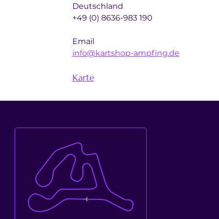
Deutschland
+49 (0) 8636-983 190 
Email 
info@kartshop-ampfing.de
Karte